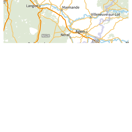
30 km
Précisez la catégorie
Antiquités
Art sacré
Bronze
Charpente et couverture
Céramique et faïence
Ebénisterie
Ferronnerie
Matériaux anciens
Maçonnerie
Menuiserie