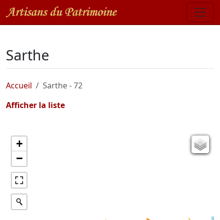
Sarthe
Accueil
Sarthe - 72
Afficher la liste
+
Carte de l'état-major (1820-1866)
−
Parcellaire cadastral
Plan IGN
Photographies aériennes