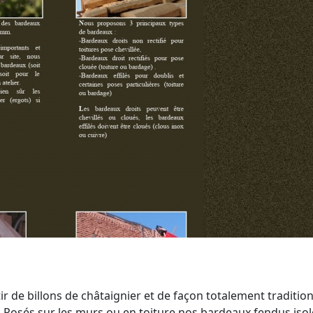
tir de billons de châtaignier et de façon totalement traditi
 Posés sur les murs ou en toiture nos bardeaux fendus isol