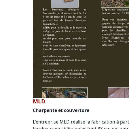
MLD
Charpente et couverture
L'entreprise MLD réalise la fabrication à par
bardeaux en châtaignier font 33 cm de long.