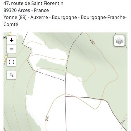
47, route de Saint Florentin
89320 Arces - France
Yonne [89] - Auxerre - Bourgogne - Bourgogne-Franche-
Comté
+
Carte de l'état-major (1820-1866)
−
Parcellaire cadastral
Plan IGN
Photographies aériennes