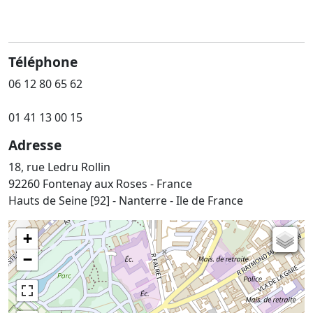
Téléphone
06 12 80 65 62
01 41 13 00 15
Adresse
18, rue Ledru Rollin
92260 Fontenay aux Roses - France
Hauts de Seine [92] - Nanterre - Ile de France
+
Carte de l'état-major (1820-1866)
−
Parcellaire cadastral
Plan IGN
Photographies aériennes