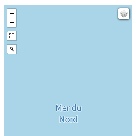
+
Carte de l'état-major (1820-1866)
−
Parcellaire cadastral
Plan IGN
Photographies aériennes