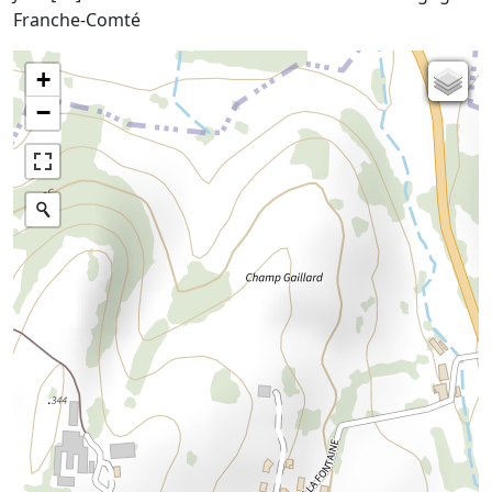
Franche-Comté
+
Carte de l'état-major (1820-1866)
−
Parcellaire cadastral
Plan IGN
Photographies aériennes