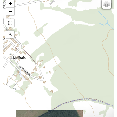
+
Carte de l'état-major (1820-1866)
−
Parcellaire cadastral
Plan IGN
Photographies aériennes