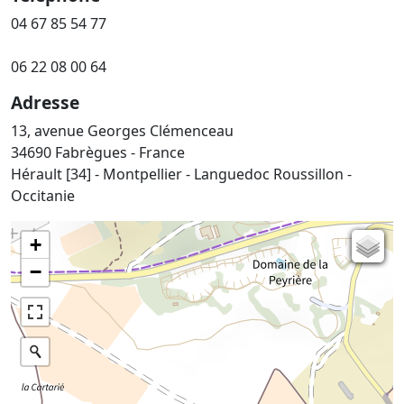
04 67 85 54 77
06 22 08 00 64
Adresse
13, avenue Georges Clémenceau
34690 Fabrègues - France
Hérault [34] - Montpellier - Languedoc Roussillon -
Occitanie
+
Carte de l'état-major (1820-1866)
−
Parcellaire cadastral
Plan IGN
Photographies aériennes