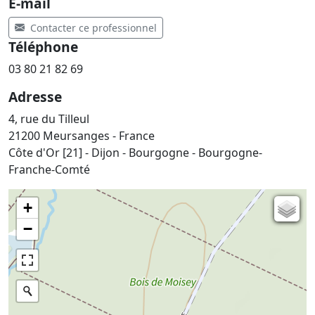
E-mail
Contacter ce professionnel
Téléphone
03 80 21 82 69
Adresse
4, rue du Tilleul
21200 Meursanges - France
Côte d'Or [21] - Dijon - Bourgogne - Bourgogne-
Franche-Comté
+
Carte de l'état-major (1820-1866)
−
Parcellaire cadastral
Plan IGN
Photographies aériennes