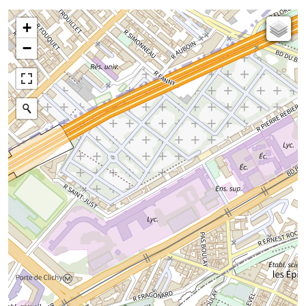
+
Carte de l'état-major (1820-1866)
−
Parcellaire cadastral
Plan IGN
Photographies aériennes