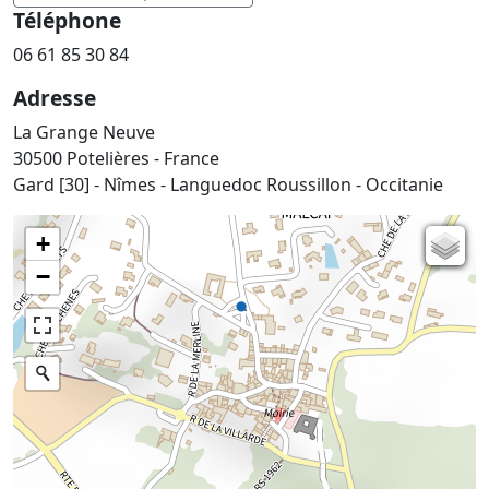
Téléphone
06 61 85 30 84
Adresse
La Grange Neuve
30500 Potelières - France
Gard [30] - Nîmes - Languedoc Roussillon - Occitanie
+
Carte de l'état-major (1820-1866)
−
Parcellaire cadastral
Plan IGN
Photographies aériennes