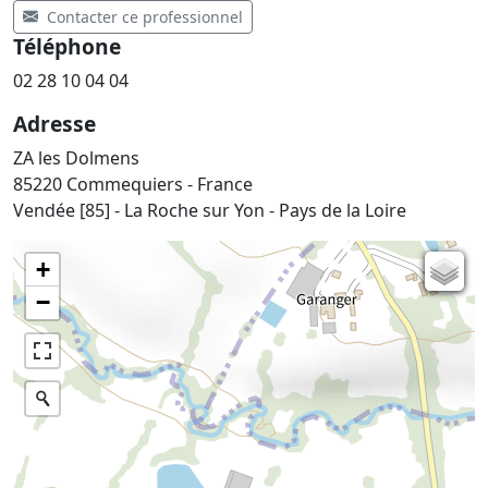
Contacter ce professionnel
Téléphone
02 28 10 04 04
Adresse
ZA les Dolmens
85220 Commequiers - France
Vendée [85] - La Roche sur Yon - Pays de la Loire
+
Carte de l'état-major (1820-1866)
−
Parcellaire cadastral
Plan IGN
Photographies aériennes