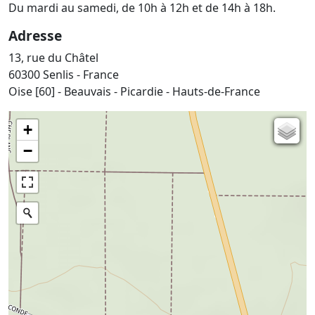
Du mardi au samedi, de 10h à 12h et de 14h à 18h.
Adresse
13, rue du Châtel
60300 Senlis - France
Oise [60] - Beauvais - Picardie - Hauts-de-France
+
Carte de l'état-major (1820-1866)
−
Parcellaire cadastral
Plan IGN
Photographies aériennes