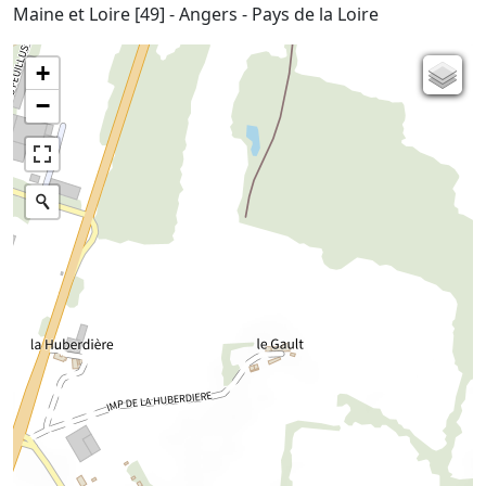
Maine et Loire [49] - Angers - Pays de la Loire
+
Carte de l'état-major (1820-1866)
−
Parcellaire cadastral
Plan IGN
Photographies aériennes