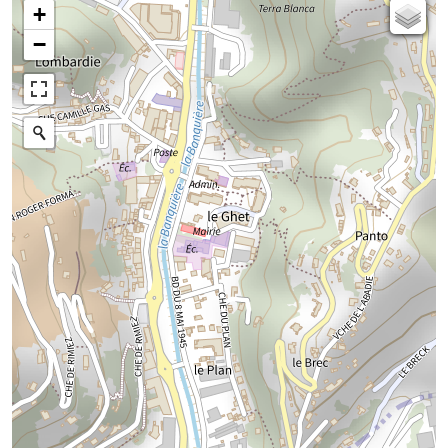
+
Carte de l'état-major (1820-1866)
−
Parcellaire cadastral
Plan IGN
Photographies aériennes