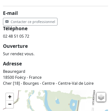
E-mail
Contacter ce professionnel
Téléphone
02 48 51 05 72
Ouverture
Sur rendez vous.
Adresse
Beauregard
18500 Foëcy - France
Cher [18] - Bourges - Centre - Centre-Val de Loire
+
Carte de l'état-major (1820-1866)
−
Parcellaire cadastral
Plan IGN