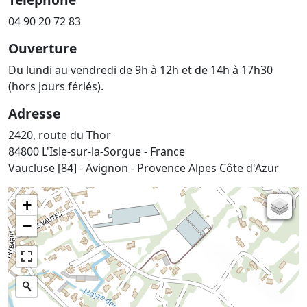
04 90 20 72 83
Ouverture
Du lundi au vendredi de 9h à 12h et de 14h à 17h30
(hors jours fériés).
Adresse
2420, route du Thor
84800 L'Isle-sur-la-Sorgue - France
Vaucluse [84] - Avignon - Provence Alpes Côte d'Azur
+
Carte de l'état-major (1820-1866)
−
Parcellaire cadastral
Plan IGN
Photographies aériennes