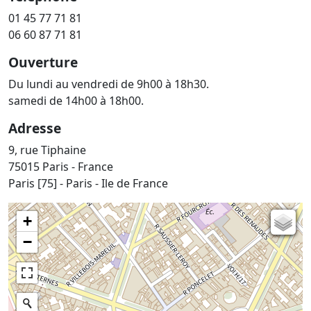
01 45 77 71 81
06 60 87 71 81
Ouverture
Du lundi au vendredi de 9h00 à 18h30.
samedi de 14h00 à 18h00.
Adresse
9, rue Tiphaine
75015 Paris - France
Paris [75] - Paris - Ile de France
+
Carte de l'état-major (1820-1866)
−
Parcellaire cadastral
Plan IGN
Photographies aériennes