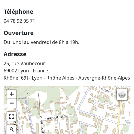
Téléphone
04 78 92 95 71
Ouverture
Du lundi au vendredi de 8h à 19h.
Adresse
25, rue Vaubecour
69002 Lyon - France
Rhône [69] - Lyon - Rhône Alpes - Auvergne-Rhône-Alpes
+
Carte de l'état-major (1820-1866)
−
Parcellaire cadastral
Plan IGN
Photographies aériennes