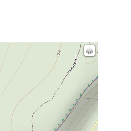
Carte de l'état-major (1820-1866)
Parcellaire cadastral
Plan IGN
Photographies aériennes