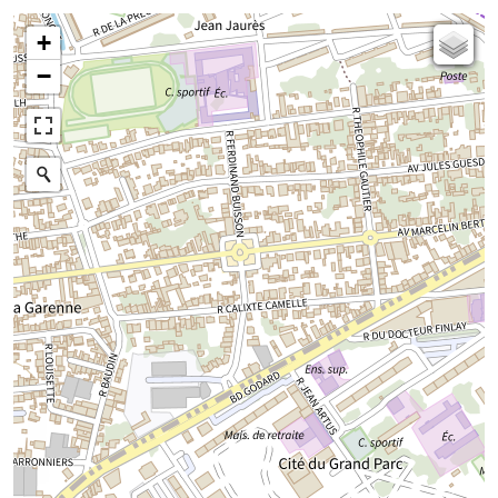
+
Carte de l'état-major (1820-1866)
−
Parcellaire cadastral
Plan IGN
Photographies aériennes