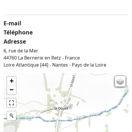
E-mail
Téléphone
Adresse
6, rue de la Mer
44760 La Bernerie en Retz - France
Loire Atlantique [44] - Nantes - Pays de la Loire
+
Carte de l'état-major (1820-1866)
−
Parcellaire cadastral
Plan IGN
Photographies aériennes