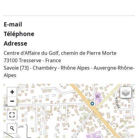
E-mail
Téléphone
Adresse
Centre d'Affaire du Golf, chemin de Pierre Morte
73100 Tresserve - France
Savoie [73] - Chambéry - Rhône Alpes - Auvergne-Rhône-
Alpes
+
Carte de l'état-major (1820-1866)
−
Parcellaire cadastral
Plan IGN
Photographies aériennes