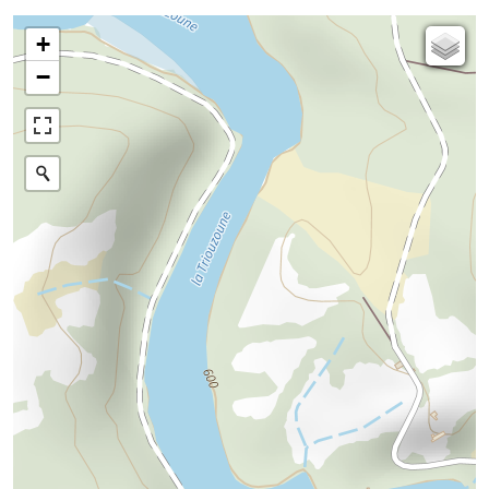
+
Carte de l'état-major (1820-1866)
−
Parcellaire cadastral
Plan IGN
Photographies aériennes