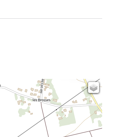
Carte de l'état-major (1820-1866)
Parcellaire cadastral
Plan IGN
Photographies aériennes