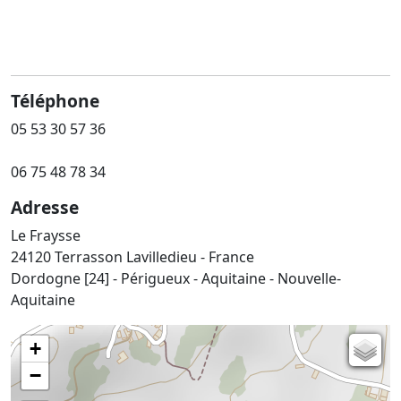
Téléphone
05 53 30 57 36
06 75 48 78 34
Adresse
Le Fraysse
24120 Terrasson Lavilledieu - France
Dordogne [24] - Périgueux - Aquitaine - Nouvelle-
Aquitaine
+
Carte de l'état-major (1820-1866)
−
Parcellaire cadastral
Plan IGN