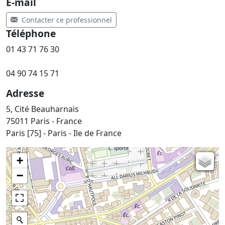
E-mail
Contacter ce professionnel
Téléphone
01 43 71 76 30
04 90 74 15 71
Adresse
5, Cité Beauharnais
75011 Paris - France
Paris [75] - Paris - Ile de France
+
Carte de l'état-major (1820-1866)
−
Parcellaire cadastral
Plan IGN
Photographies aériennes