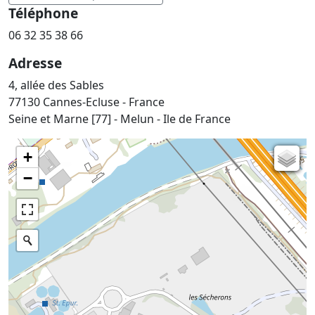
Téléphone
06 32 35 38 66
Adresse
4, allée des Sables
77130 Cannes-Ecluse - France
Seine et Marne [77] - Melun - Ile de France
+
Carte de l'état-major (1820-1866)
−
Parcellaire cadastral
Plan IGN
Photographies aériennes