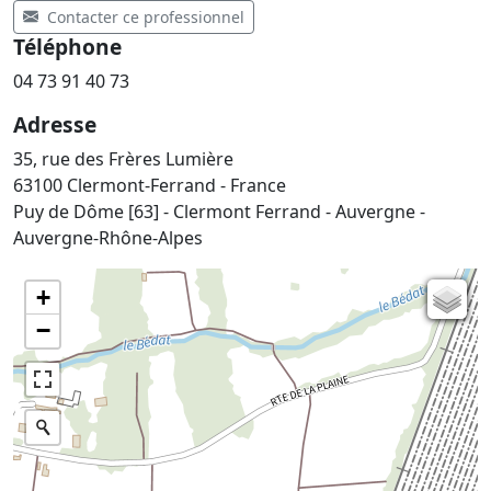
Contacter ce professionnel
Téléphone
04 73 91 40 73
Adresse
35, rue des Frères Lumière
63100 Clermont-Ferrand - France
Puy de Dôme [63] - Clermont Ferrand - Auvergne -
Auvergne-Rhône-Alpes
+
Carte de l'état-major (1820-1866)
−
Parcellaire cadastral
Plan IGN
Photographies aériennes