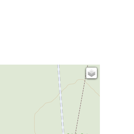
Carte de l'état-major (1820-1866)
Parcellaire cadastral
Plan IGN
Photographies aériennes