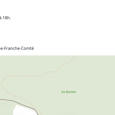
à 18h.
gne-Franche-Comté