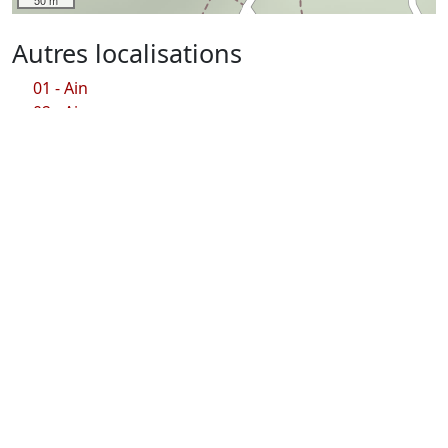
50 m
Autres localisations
01 - Ain
02 - Aisne
03 - Allier
04 - Alpes de Hautes Provence
05 - Hautes Alpes
06 - Alpes Maritimes
07 - Ardèche
12 - Aveyron
13 - Bouches du Rhône
14 - Calvados
15 - Cantal
16 - Charente
17 - Charente Maritime
18 - Cher
19 - Corrèze