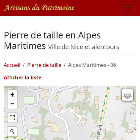
Pierre de taille en Alpes
Maritimes
Ville de Nice et alentours
Accueil
Pierre de taille
Alpes Maritimes - 06
Afficher la liste
+
Carte de l'état-major (1820-1866)
−
Parcellaire cadastral
Plan IGN
Photographies aériennes