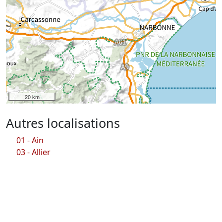
20 km
Autres localisations
01 - Ain
03 - Allier
06 - Alpes Maritimes
11 - Aude
13 - Bouches du Rhône
14 - Calvados
15 - Cantal