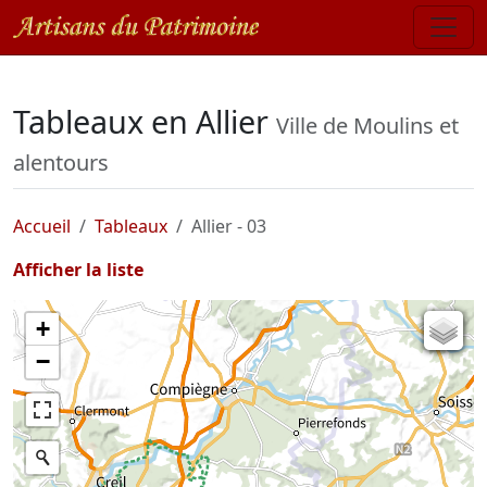
Tableaux en Allier
Ville de Moulins et
alentours
Accueil
Tableaux
Allier - 03
Afficher la liste
+
Carte de l'état-major (1820-1866)
−
Parcellaire cadastral
Plan IGN
Photographies aériennes