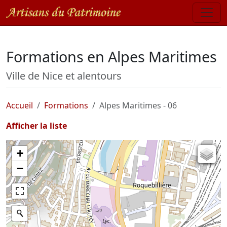
Formations en Alpes Maritimes
Ville de Nice et alentours
Accueil
Formations
Alpes Maritimes - 06
Afficher la liste
+
Carte de l'état-major (1820-1866)
−
Parcellaire cadastral
Plan IGN
Photographies aériennes