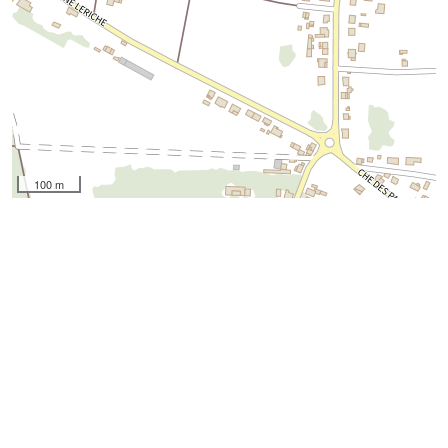
100 m
Autres localisations
03 - Allier
06 - Alpes Maritimes
08 - Ardennes
09 - Ariège
12 - Aveyron
14 - Calvados
16 - Charente
17 - Charente Maritime