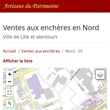
Ventes aux enchères en Nord
Ville de Lille et alentours
Accueil
Ventes aux enchères
Nord - 59
Afficher la liste
+
Carte de l'état-major (1820-1866)
−
Parcellaire cadastral
Plan IGN
Photographies aériennes