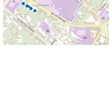
100 m
Autres localisations
06 - Alpes Maritimes
13 - Bouches du Rhône
18 - Cher
31 - Haute Garonne
33 - Gironde
35 - Ille et Vilaine
57 - Moselle