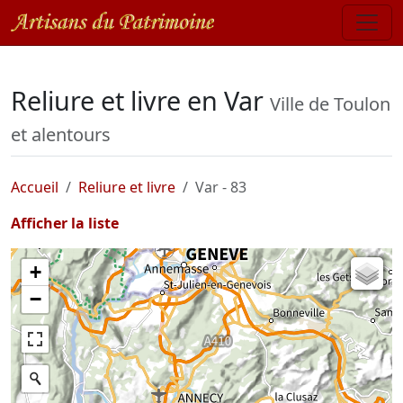
Reliure et livre en Var
Ville de Toulon
et alentours
Accueil
Reliure et livre
Var - 83
Afficher la liste
+
Carte de l'état-major (1820-1866)
−
Parcellaire cadastral
Plan IGN
Photographies aériennes