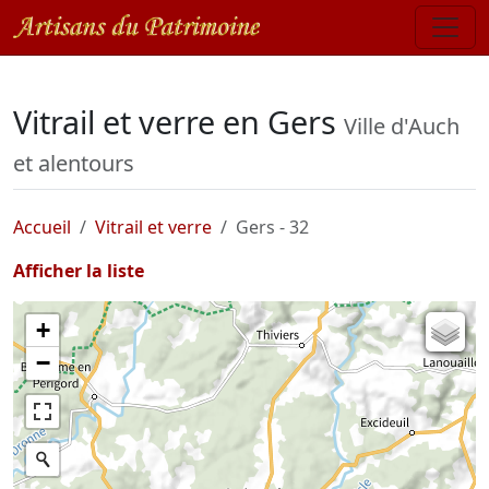
Vitrail et verre en Gers
Ville d'Auch
et alentours
Accueil
Vitrail et verre
Gers - 32
Afficher la liste
+
Carte de l'état-major (1820-1866)
−
Parcellaire cadastral
Plan IGN
Photographies aériennes