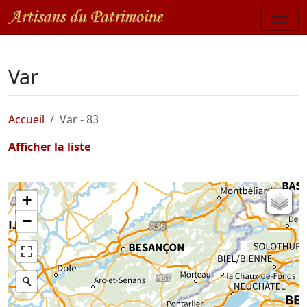
Var
Accueil
Var - 83
Afficher la liste
+
Carte de l'état-major (1820-1866)
−
Parcellaire cadastral
Plan IGN
Photographies aériennes