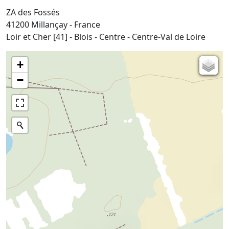
ZA des Fossés
41200 Millançay - France
Loir et Cher [41] - Blois - Centre - Centre-Val de Loire
+
Carte de l'état-major (1820-1866)
−
Parcellaire cadastral
Plan IGN
Photographies aériennes