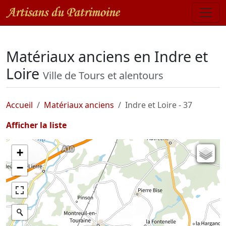
Matériaux anciens en Indre et
Loire
Ville de Tours et alentours
Accueil
Matériaux anciens
Indre et Loire - 37
Afficher la liste
+
Carte de l'état-major (1820-1866)
−
Parcellaire cadastral
Plan IGN
Photographies aériennes