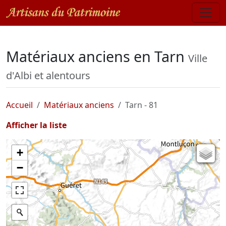
Matériaux anciens en Tarn
Ville
d'Albi et alentours
Accueil
Matériaux anciens
Tarn - 81
Afficher la liste
+
Carte de l'état-major (1820-1866)
−
Parcellaire cadastral
Plan IGN
Photographies aériennes