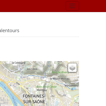
 alentours
Carte de l'état-major (1820-1866)
Parcellaire cadastral
Plan IGN
Photographies aériennes