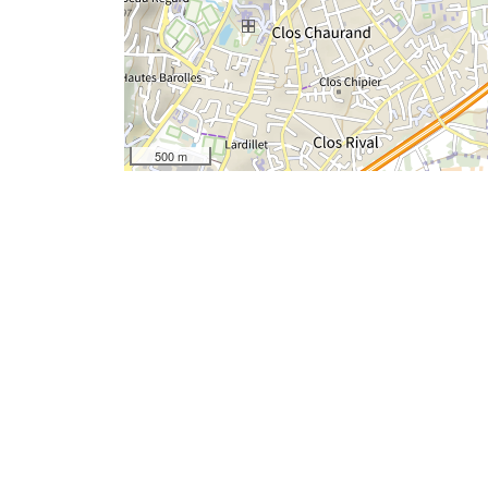
500 m
Autres localisations
04 - Alpes de Hautes Provence
06 - Alpes Maritimes
09 - Ariège
18 - Cher
21 - Côte d'Or
27 - Eure
30 - Gard
31 - Haute Garonne
33 - Gironde