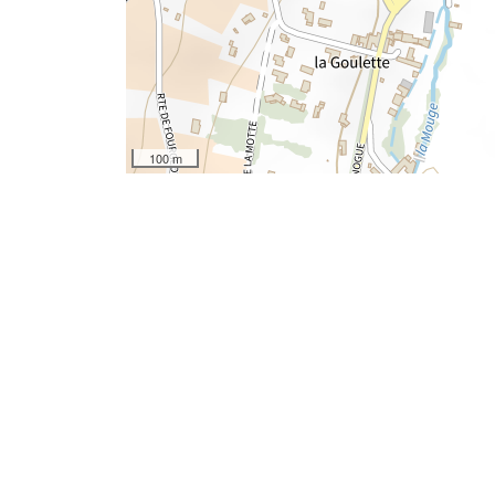
100 m
Autres localisations
04 - Alpes de Hautes Provence
06 - Alpes Maritimes
09 - Ariège
18 - Cher
21 - Côte d'Or
27 - Eure
30 - Gard
31 - Haute Garonne
33 - Gironde