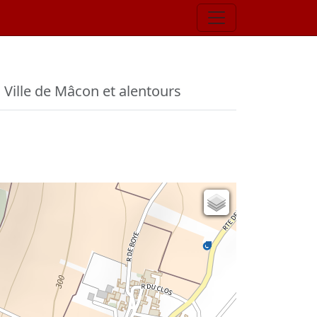
e
Ville de Mâcon et alentours
Carte de l'état-major (1820-1866)
Parcellaire cadastral
Plan IGN
Photographies aériennes