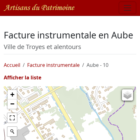
Facture instrumentale en Aube
Ville de Troyes et alentours
Accueil
Facture instrumentale
Aube - 10
Afficher la liste
+
Carte de l'état-major (1820-1866)
−
Parcellaire cadastral
Plan IGN
Photographies aériennes