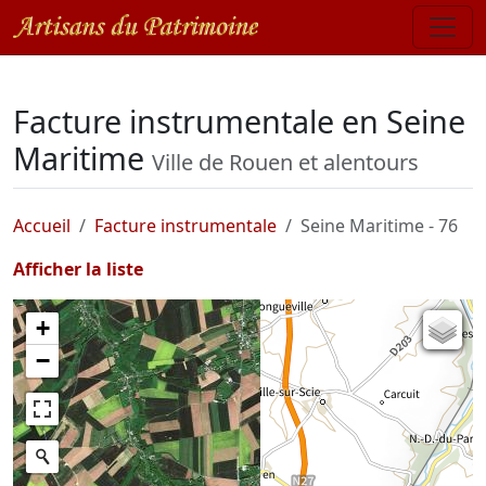
Facture instrumentale en Seine
Maritime
Ville de Rouen et alentours
Accueil
Facture instrumentale
Seine Maritime - 76
Afficher la liste
+
Carte de l'état-major (1820-1866)
−
Parcellaire cadastral
Plan IGN
Photographies aériennes