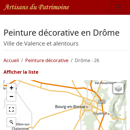
Peinture décorative en Drôme
Ville de Valence et alentours
Accueil
Peinture décorative
Drôme - 26
Afficher la liste
+
Carte de l'état-major (1820-1866)
−
Parcellaire cadastral
Plan IGN
Photographies aériennes