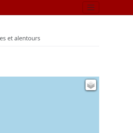
es et alentours
Carte de l'état-major (1820-1866)
Parcellaire cadastral
Plan IGN
Photographies aériennes