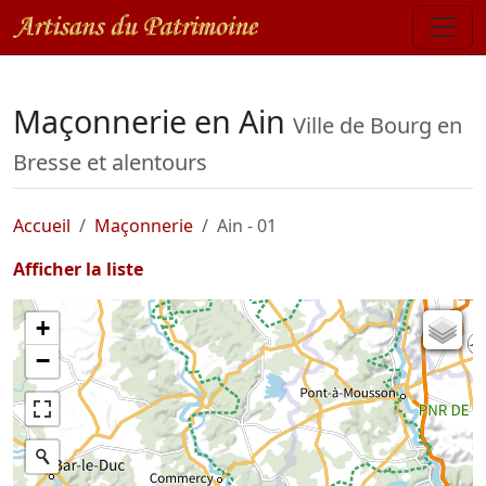
Maçonnerie en Ain
Ville de Bourg en
Bresse et alentours
Accueil
Maçonnerie
Ain - 01
Afficher la liste
+
Carte de l'état-major (1820-1866)
−
Parcellaire cadastral
Plan IGN
Photographies aériennes