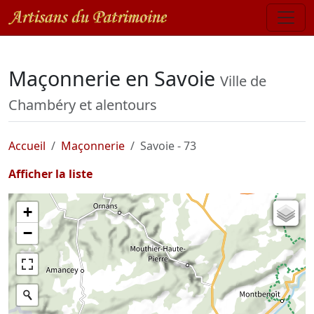
Maçonnerie en Savoie
Ville de
Chambéry et alentours
Accueil
Maçonnerie
Savoie - 73
Afficher la liste
+
Carte de l'état-major (1820-1866)
−
Parcellaire cadastral
Plan IGN
Photographies aériennes